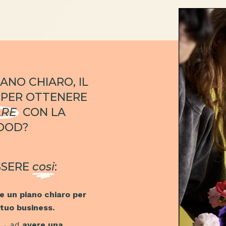
IANO CHIARO
, IL
 PER OTTENERE
RE
CON LA
OOD?
SSERE
cosi
:
e un piano chiaro per
 tuo business.
i → ad
avere una