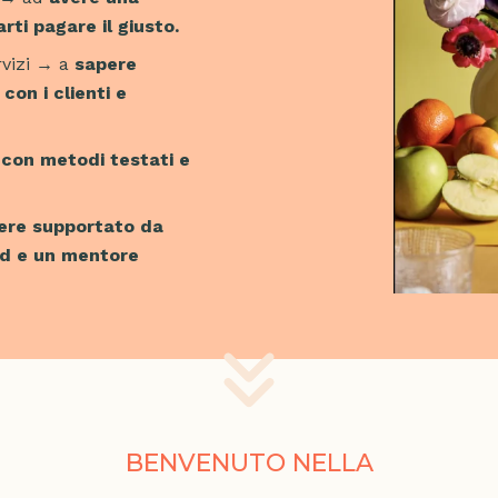
arti pagare il giusto.
rvizi → a
s
apere
on i clienti e
 con metodi testati e
ere supportato da
od e un mentore
BENVENUTO NELLA