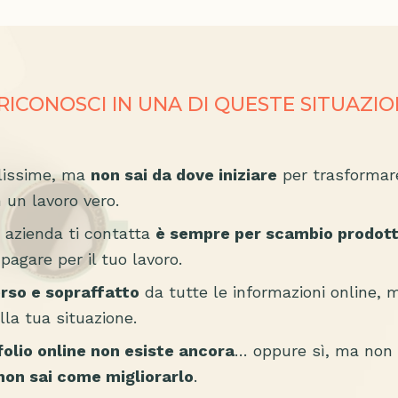
 RICONOSCI IN UNA DI QUESTE SITUAZIO
elissime, ma
n
on sai da dove iniziare
per trasformar
 un lavoro vero.
azienda ti contatta
è sempre per scambio prodot
pagare per il tuo lavoro.
erso e sopraffatto
da tutte le informazioni online, 
lla tua situazione.
tfolio online non esiste ancora
… oppure sì, ma non 
non sai come migliorarlo
.