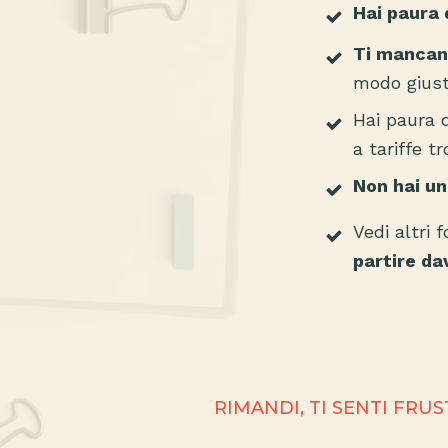
Hai paura 
Ti mancano
modo giust
Hai paura d
a tariffe t
Non hai un
Vedi altri 
partire da
RIMANDI, TI SENTI FRU