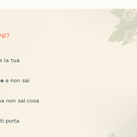
NI?
e la tua
to
e non sai
ma non sai cosa
ti porta